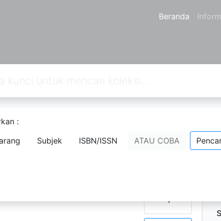
Beranda
Inform
kan :
Berikutnya
Hal. Akhir
arang
Subjek
ISBN/ISSN
ATAU COBA
Pencar
D
N
P
Ketersediaan
1
S