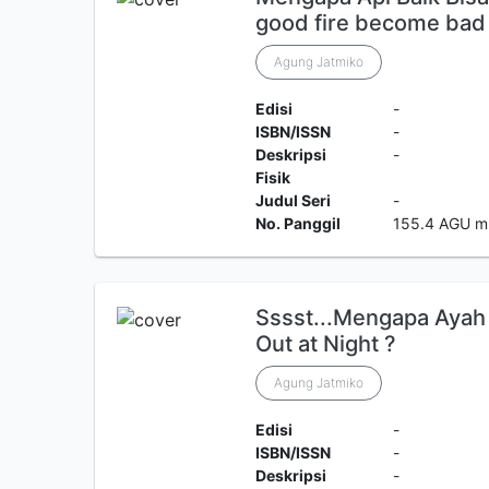
good fire become bad
Agung Jatmiko
Edisi
-
ISBN/ISSN
-
Deskripsi
-
Fisik
Judul Seri
-
No. Panggil
155.4 AGU m
Sssst...Mengapa Ayah
Out at Night ?
Agung Jatmiko
Edisi
-
ISBN/ISSN
-
Deskripsi
-