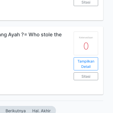
Sitasi
ng Ayah ?= Who stole the
Ketersediaan
0
Tampilkan
Detail
Sitasi
Berikutnya
Hal. Akhir