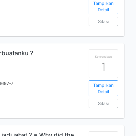
Tampilkan
Detail
Sitasi
rbuatanku ?
Ketersediaan
1
1697-7
Tampilkan
Detail
Sitasi
jadi jahat ? = Why did the