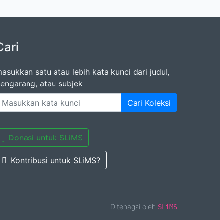
Cari
asukkan satu atau lebih kata kunci dari judul,
engarang, atau subjek
Cari Koleksi
Donasi untuk SLiMS
Kontribusi untuk SLiMS?
Ditenagai oleh
SLiMS