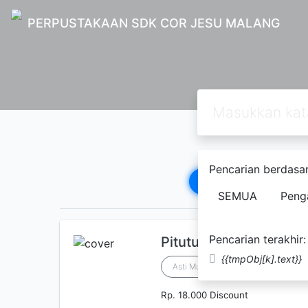
PERPUSTAKAAN SDK COR JESU MALANG
Pencarian berdasar
1
2
3
4
5
SEMUA
Peng
Pencarian terakhir:
Pitutur Wong Jawa
{{tmpObj[k].text}}
Asti Musman
Rp. 18.000 Discount