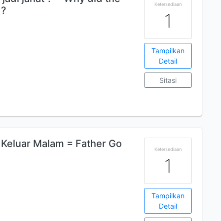
Ketersediaan
 ?
1
Tampilkan
Detail
Sitasi
 Keluar Malam = Father Go
Ketersediaan
1
Tampilkan
Detail