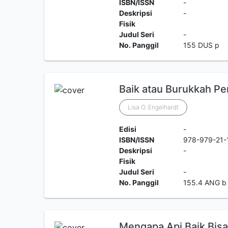
ISBN/ISSN
-
Deskripsi
-
Fisik
Judul Seri
-
No. Panggil
155 DUS p
Baik atau Burukkah Pe
Lisa O. Engelhardt
Edisi
-
ISBN/ISSN
978-979-21-
Deskripsi
-
Fisik
Judul Seri
-
No. Panggil
155.4 ANG b
Mengapa Api Baik Bisa 