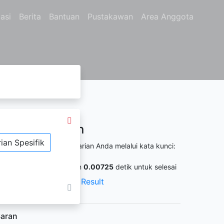
asi
Berita
Bantuan
Pustakawan
Area Anggota
Hasil Pencarian
ian Spesifik
itemukan
318
dari pencarian Anda melalui kata kunci:
o. Panggil :
1
ermintaan membutuhkan
0.00725
detik untuk selesai
XML Result
JSON Result
aran