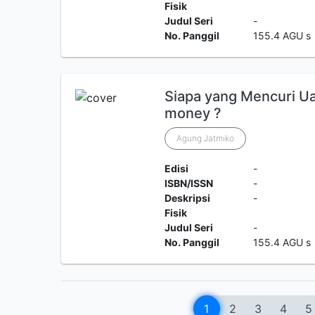
Fisik
Judul Seri
-
No. Panggil
155.4 AGU s
Siapa yang Mencuri Ua
money ?
Agung Jatmiko
Edisi
-
ISBN/ISSN
-
Deskripsi
-
Fisik
Judul Seri
-
No. Panggil
155.4 AGU s
1
2
3
4
5